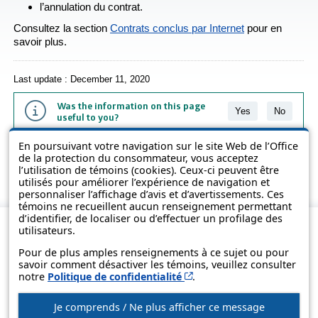
l’annulation du contrat.
Consultez la section
Contrats conclus par Internet
pour en
savoir plus.
Last update : December 11, 2020
Was the information on this page
Yes
No
useful to you?
En poursuivant votre navigation sur le site Web de l’Office
The information contained on this page is presented in simple terms to
de la protection du consommateur, vous acceptez
make it easier to understand. It does not replace the texts of the laws
l’utilisation de témoins (cookies). Ceux-ci peuvent être
and regulations.
utilisés pour améliorer l’expérience de navigation et
personnaliser l’affichage d’avis et d’avertissements. Ces
témoins ne recueillent aucun renseignement permettant
d’identifier, de localiser ou d’effectuer un profilage des
utilisateurs.
Pour de plus amples renseignements à ce sujet ou pour
savoir comment désactiver les témoins, veuillez consulter
Cet hyperlien s’ouvrira d
notre
Politique de confidentialité
.
Je comprends / Ne plus afficher ce message