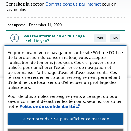
Consultez la section
Contrats conclus par Internet
pour en
savoir plus.
Last update : December 11, 2020
Was the information on this page
Yes
No
useful to you?
En poursuivant votre navigation sur le site Web de l’Office
The information contained on this page is presented in simple terms to
de la protection du consommateur, vous acceptez
make it easier to understand. It does not replace the texts of the laws
l’utilisation de témoins (cookies). Ceux-ci peuvent être
and regulations.
utilisés pour améliorer l’expérience de navigation et
personnaliser l’affichage d’avis et d’avertissements. Ces
témoins ne recueillent aucun renseignement permettant
d’identifier, de localiser ou d’effectuer un profilage des
utilisateurs.
Pour de plus amples renseignements à ce sujet ou pour
savoir comment désactiver les témoins, veuillez consulter
Cet hyperlien s’ouvrira d
notre
Politique de confidentialité
.
Je comprends / Ne plus afficher ce message
© Government of Québec, 2013-2025