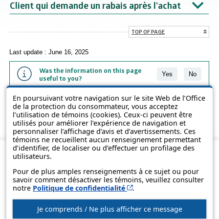
Client qui demande un rabais après l'achat
TOP OF PAGE
Last update : June 16, 2025
Was the information on this page
Yes
No
useful to you?
En poursuivant votre navigation sur le site Web de l’Office
The information contained on this page is presented in simple terms to
de la protection du consommateur, vous acceptez
make it easier to understand. It does not replace the texts of the laws
l’utilisation de témoins (cookies). Ceux-ci peuvent être
and regulations.
utilisés pour améliorer l’expérience de navigation et
personnaliser l’affichage d’avis et d’avertissements. Ces
témoins ne recueillent aucun renseignement permettant
d’identifier, de localiser ou d’effectuer un profilage des
utilisateurs.
Pour de plus amples renseignements à ce sujet ou pour
savoir comment désactiver les témoins, veuillez consulter
Cet hyperlien s’ouvrira d
notre
Politique de confidentialité
.
Je comprends / Ne plus afficher ce message