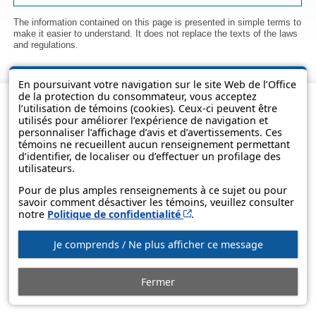
The information contained on this page is presented in simple terms to
make it easier to understand. It does not replace the texts of the laws
and regulations.
En poursuivant votre navigation sur le site Web de l’Office
de la protection du consommateur, vous acceptez
l’utilisation de témoins (cookies). Ceux-ci peuvent être
utilisés pour améliorer l’expérience de navigation et
personnaliser l’affichage d’avis et d’avertissements. Ces
témoins ne recueillent aucun renseignement permettant
d’identifier, de localiser ou d’effectuer un profilage des
utilisateurs.
Pour de plus amples renseignements à ce sujet ou pour
savoir comment désactiver les témoins, veuillez consulter
© Government of Québec, 2013-2025
Cet hyperlien s’ouvrira d
notre
Politique de confidentialité
.
Je comprends / Ne plus afficher ce message
Fermer