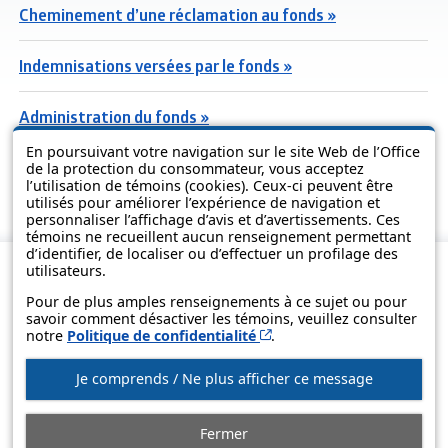
Cheminement d’une réclamation au fonds »
Indemnisations versées par le fonds »
Administration du fonds »
En poursuivant votre navigation sur le site Web de l’Office
Questions fréquentes sur le fonds »
de la protection du consommateur, vous acceptez
l’utilisation de témoins (cookies). Ceux-ci peuvent être
utilisés pour améliorer l’expérience de navigation et
personnaliser l’affichage d’avis et d’avertissements. Ces
témoins ne recueillent aucun renseignement permettant
d’identifier, de localiser ou d’effectuer un profilage des
utilisateurs.
Pour de plus amples renseignements à ce sujet ou pour
savoir comment désactiver les témoins, veuillez consulter
Cet hyperlien s’ouvrira d
notre
Politique de confidentialité
.
Je comprends / Ne plus afficher ce message
© Gouvernement du Québec, 2013-2025
Fermer