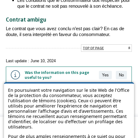
Les conditions que le consommateur doit respecter pour
que le contrat ne soit pas renouvelé à son échéance.
Contrat ambigu
Le contrat que vous avez conclu n’est pas clair? En cas de
doute, il sera interprété en faveur du consommateur.
TOP OF PAGE
Last update : June 10, 2024
Was the information on this page
Yes
No
useful to you?
En poursuivant votre navigation sur le site Web de l’Office
The information contained on this page is presented in simple terms to
de la protection du consommateur, vous acceptez
make it easier to understand. It does not replace the texts of the laws
l’utilisation de témoins (cookies). Ceux-ci peuvent être
and regulations.
utilisés pour améliorer l’expérience de navigation et
personnaliser l’affichage d’avis et d’avertissements. Ces
témoins ne recueillent aucun renseignement permettant
d’identifier, de localiser ou d’effectuer un profilage des
utilisateurs.
Pour de plus amples renseignements à ce sujet ou pour