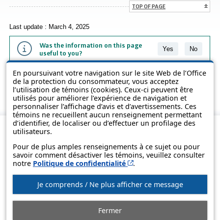
TOP OF PAGE
Last update : March 4, 2025
Was the information on this page
Yes
No
useful to you?
En poursuivant votre navigation sur le site Web de l’Office
The information contained on this page is presented in simple terms to
de la protection du consommateur, vous acceptez
make it easier to understand. It does not replace the texts of the laws
l’utilisation de témoins (cookies). Ceux-ci peuvent être
and regulations.
utilisés pour améliorer l’expérience de navigation et
personnaliser l’affichage d’avis et d’avertissements. Ces
témoins ne recueillent aucun renseignement permettant
d’identifier, de localiser ou d’effectuer un profilage des
utilisateurs.
Pour de plus amples renseignements à ce sujet ou pour
savoir comment désactiver les témoins, veuillez consulter
Cet hyperlien s’ouvrira d
notre
Politique de confidentialité
.
Je comprends / Ne plus afficher ce message
© Government of Québec, 2013-2025
Fermer