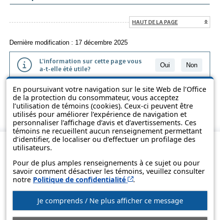
HAUT DE LA PAGE
Dernière modification : 17 décembre 2025
L'information sur cette page vous
Oui
Non
a-t-elle été utile?
En poursuivant votre navigation sur le site Web de l’Office
L'information présentée dans cette page a été vulgarisée pour en
de la protection du consommateur, vous acceptez
favoriser la compréhension. Elle ne remplace pas les textes des lois
l’utilisation de témoins (cookies). Ceux-ci peuvent être
et des règlements.
utilisés pour améliorer l’expérience de navigation et
personnaliser l’affichage d’avis et d’avertissements. Ces
témoins ne recueillent aucun renseignement permettant
d’identifier, de localiser ou d’effectuer un profilage des
utilisateurs.
Pour de plus amples renseignements à ce sujet ou pour
savoir comment désactiver les témoins, veuillez consulter
Cet hyperlien s’ouvrira d
notre
Politique de confidentialité
.
Je comprends / Ne plus afficher ce message
© Gouvernement du Québec, 2013-2025