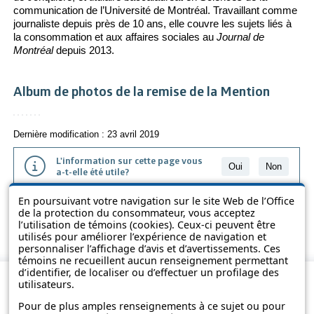
communication de l’Université de Montréal. Travaillant comme
journaliste depuis près de 10 ans, elle couvre les sujets liés à
la consommation et aux affaires sociales au
Journal de
Montréal
depuis 2013.
Album de photos de la remise de la Mention
Dernière modification : 23 avril 2019
L'information sur cette page vous
Oui
Non
a-t-elle été utile?
En poursuivant votre navigation sur le site Web de l’Office
L'information présentée dans cette page a été vulgarisée pour en
de la protection du consommateur, vous acceptez
favoriser la compréhension. Elle ne remplace pas les textes des lois
l’utilisation de témoins (cookies). Ceux-ci peuvent être
et des règlements.
utilisés pour améliorer l’expérience de navigation et
personnaliser l’affichage d’avis et d’avertissements. Ces
témoins ne recueillent aucun renseignement permettant
d’identifier, de localiser ou d’effectuer un profilage des
utilisateurs.
Pour de plus amples renseignements à ce sujet ou pour