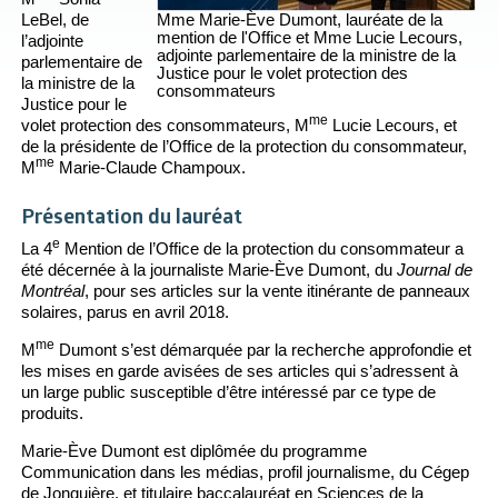
LeBel, de
Mme Marie-Ève Dumont, lauréate de la
mention de l'Office et Mme Lucie Lecours,
l’adjointe
adjointe parlementaire de la ministre de la
parlementaire de
Justice pour le volet protection des
la ministre de la
consommateurs
Justice pour le
me
volet protection des consommateurs, M
Lucie Lecours, et
de la présidente de l’Office de la protection du consommateur,
me
M
Marie-Claude Champoux.
Présentation du lauréat
e
La 4
Mention de l’Office de la protection du consommateur a
été décernée à la journaliste Marie-Ève Dumont, du
Journal de
Montréal
, pour ses articles sur la vente itinérante de panneaux
solaires, parus en avril 2018.
me
M
Dumont s’est démarquée par la recherche approfondie et
les mises en garde avisées de ses articles qui s’adressent à
un large public susceptible d’être intéressé par ce type de
produits.
Marie-Ève Dumont est diplômée du programme
Communication dans les médias, profil journalisme, du Cégep
de Jonquière, et titulaire baccalauréat en Sciences de la