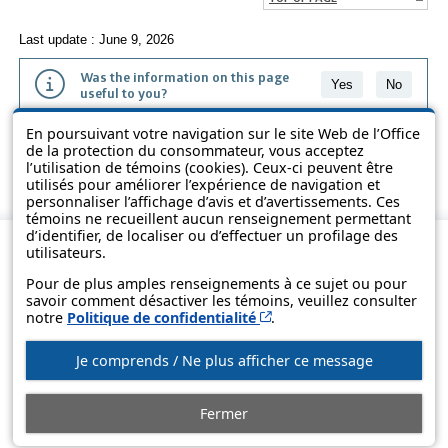
Last update : June 9, 2026
Was the information on this page
Yes
No
useful to you?
En poursuivant votre navigation sur le site Web de l’Office
The information contained on this page is presented in simple terms to
de la protection du consommateur, vous acceptez
make it easier to understand. It does not replace the texts of the laws
l’utilisation de témoins (cookies). Ceux-ci peuvent être
and regulations.
utilisés pour améliorer l’expérience de navigation et
personnaliser l’affichage d’avis et d’avertissements. Ces
témoins ne recueillent aucun renseignement permettant
d’identifier, de localiser ou d’effectuer un profilage des
utilisateurs.
Pour de plus amples renseignements à ce sujet ou pour
savoir comment désactiver les témoins, veuillez consulter
Cet hyperlien s’ouvrira d
notre
Politique de confidentialité
.
Je comprends / Ne plus afficher ce message
© Government of Québec, 2013-2025
Fermer