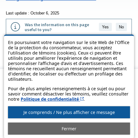
Last update : October 6, 2025
Was the information on this page
Yes
No
useful to you?
En poursuivant votre navigation sur le site Web de l’Office
The information contained on this page is presented in simple terms to
de la protection du consommateur, vous acceptez
make it easier to understand. It does not replace the texts of the laws
l’utilisation de témoins (cookies). Ceux-ci peuvent être
and regulations.
utilisés pour améliorer l’expérience de navigation et
personnaliser l’affichage d’avis et d’avertissements. Ces
témoins ne recueillent aucun renseignement permettant
d’identifier, de localiser ou d’effectuer un profilage des
utilisateurs.
Pour de plus amples renseignements à ce sujet ou pour
savoir comment désactiver les témoins, veuillez consulter
Cet hyperlien s’ouvrira d
notre
Politique de confidentialité
.
Je comprends / Ne plus afficher ce message
© Government of Québec, 2013-2025
Fermer