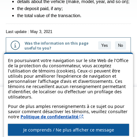
details about the vehicle (make, model, year, and so on);
the deposit paid, if any;
the total value of the transaction.
Last update : May 3, 2021
Was the information on this page
Yes
No
useful to you?
En poursuivant votre navigation sur le site Web de l’Office
The information contained on this page is presented in simple terms to
de la protection du consommateur, vous acceptez
make it easier to understand. It does not replace the texts of the laws
l’utilisation de témoins (cookies). Ceux-ci peuvent être
and regulations.
utilisés pour améliorer l’expérience de navigation et
personnaliser l’affichage d’avis et d’avertissements. Ces
témoins ne recueillent aucun renseignement permettant
d’identifier, de localiser ou d’effectuer un profilage des
utilisateurs.
Pour de plus amples renseignements à ce sujet ou pour
savoir comment désactiver les témoins, veuillez consulter
Cet hyperlien s’ouvrira d
notre
Politique de confidentialité
.
Je comprends / Ne plus afficher ce message