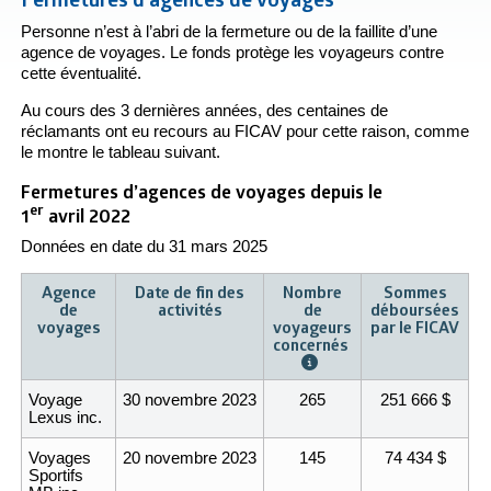
Personne n’est à l’abri de la fermeture ou de la faillite d’une
agence de voyages. Le fonds protège les voyageurs contre
cette éventualité.
Au cours des 3 dernières années, des centaines de
réclamants ont eu recours au FICAV pour cette raison, comme
le montre le tableau suivant.
Fermetures d’agences de voyages depuis le
er
1
avril 2022
Données en date du 31 mars 2025
Agence
Date de fin des
Nombre
Sommes
de
activités
de
déboursées
voyages
voyageurs
par le FICAV
concernés
Voyage
30 novembre 2023
265
251 666
$
Lexus inc.
Voyages
20 novembre 2023
145
74 434
$
Sportifs