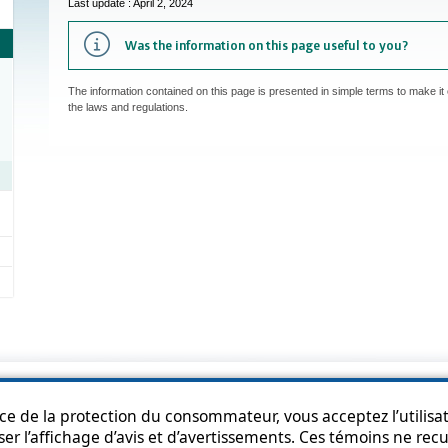
Last update : April 2, 2024
Was the information on this page useful to you?
The information contained on this page is presented in simple terms to make it 
the laws and regulations.
p
Accessibility
Privacy Policy
Access to information
Who can consult th
ice de la protection du consommateur, vous acceptez l’utilisat
ser l’affichage d’avis et d’avertissements. Ces témoins ne re