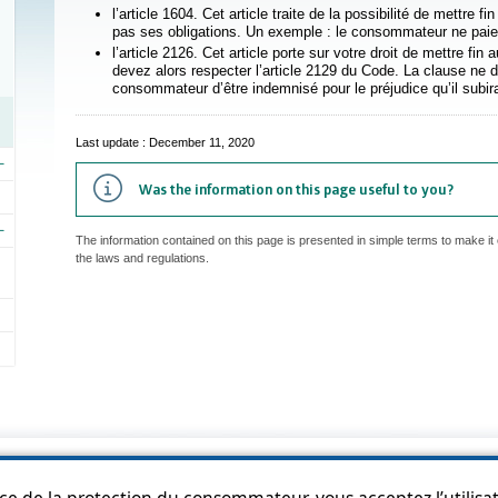
l’article 1604. Cet article traite de la possibilité de mettre f
pas ses obligations. Un exemple : le consommateur ne paie
l’article 2126. Cet article porte sur votre droit de mettre fin
devez alors respecter l’article 2129 du Code. La clause ne do
consommateur d’être indemnisé pour le préjudice qu’il subirait
Last update : December 11, 2020
Was the information on this page useful to you?
The information contained on this page is presented in simple terms to make it 
the laws and regulations.
p
Accessibility
Privacy Policy
Access to information
Who can consult th
ice de la protection du consommateur, vous acceptez l’utilisat