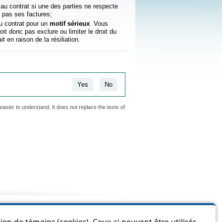
in au contrat si une des parties ne respecte
 pas ses factures;
 au contrat pour un
motif sérieux
. Vous
it donc pas exclure ou limiter le droit du
 en raison de la résiliation.
Yes
No
easier to understand. It does not replace the texts of
is page?
ion de témoins (cookies). Ceux-ci peuvent être utilisés