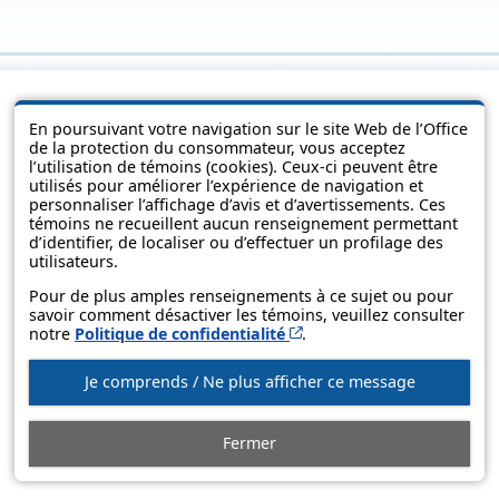
En poursuivant votre navigation sur le site Web de l’Office
de la protection du consommateur, vous acceptez
l’utilisation de témoins (cookies). Ceux-ci peuvent être
utilisés pour améliorer l’expérience de navigation et
personnaliser l’affichage d’avis et d’avertissements. Ces
témoins ne recueillent aucun renseignement permettant
d’identifier, de localiser ou d’effectuer un profilage des
utilisateurs.
© Government of Québec, 2013-2025
Pour de plus amples renseignements à ce sujet ou pour
savoir comment désactiver les témoins, veuillez consulter
Cet hyperlien s’ouvrira d
notre
Politique de confidentialité
.
Je comprends / Ne plus afficher ce message
Fermer