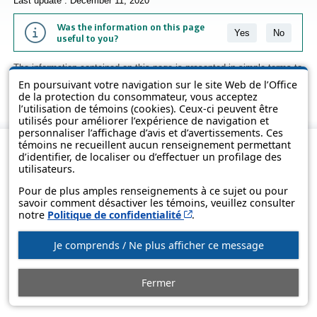
Last update : December 11, 2020
Was the information on this page
Yes
No
useful to you?
The information contained on this page is presented in simple terms to
make it easier to understand. It does not replace the texts of the laws
En poursuivant votre navigation sur le site Web de l’Office
and regulations.
de la protection du consommateur, vous acceptez
l’utilisation de témoins (cookies). Ceux-ci peuvent être
utilisés pour améliorer l’expérience de navigation et
personnaliser l’affichage d’avis et d’avertissements. Ces
témoins ne recueillent aucun renseignement permettant
d’identifier, de localiser ou d’effectuer un profilage des
utilisateurs.
Pour de plus amples renseignements à ce sujet ou pour
savoir comment désactiver les témoins, veuillez consulter
Cet hyperlien s’ouvrira d
notre
Politique de confidentialité
.
Je comprends / Ne plus afficher ce message
© Government of Québec, 2013-2025
Fermer