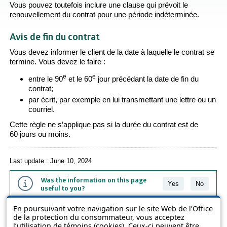
Vous pouvez toutefois inclure une clause qui prévoit le
renouvellement du contrat pour une période indéterminée.
Avis de fin du contrat
Vous devez informer le client de la date à laquelle le contrat se
termine. Vous devez le faire :
e
e
entre le 90
et le 60
jour précédant la date de fin du
contrat;
par écrit, par exemple en lui transmettant une lettre ou un
courriel.
Cette règle ne s’applique pas si la durée du contrat est de
60 jours ou moins.
Last update : June 10, 2024
Was the information on this page
Yes
No
useful to you?
En poursuivant votre navigation sur le site Web de l’Office
The information contained on this page is presented in simple terms to
de la protection du consommateur, vous acceptez
make it easier to understand. It does not replace the texts of the laws
l’utilisation de témoins (cookies). Ceux-ci peuvent être
and regulations.