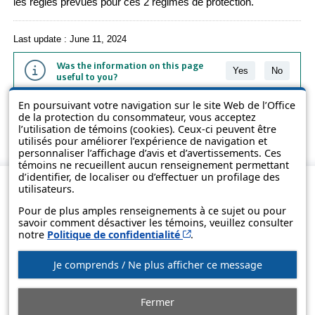
les règles prévues pour ces 2 régimes de protection.
Last update : June 11, 2024
Was the information on this page
Yes
No
useful to you?
En poursuivant votre navigation sur le site Web de l’Office
The information contained on this page is presented in simple terms to
de la protection du consommateur, vous acceptez
make it easier to understand. It does not replace the texts of the laws
l’utilisation de témoins (cookies). Ceux-ci peuvent être
and regulations.
utilisés pour améliorer l’expérience de navigation et
personnaliser l’affichage d’avis et d’avertissements. Ces
témoins ne recueillent aucun renseignement permettant
d’identifier, de localiser ou d’effectuer un profilage des
utilisateurs.
Pour de plus amples renseignements à ce sujet ou pour
savoir comment désactiver les témoins, veuillez consulter
Cet hyperlien s’ouvrira d
notre
Politique de confidentialité
.
Je comprends / Ne plus afficher ce message
© Government of Québec, 2013-2025
Fermer