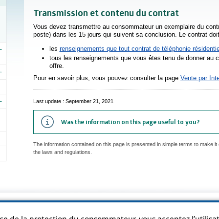
Transmission et contenu du contrat
Vous devez transmettre au consommateur un exemplaire du contrat
poste) dans les 15 jours qui suivent sa conclusion. Le contrat do
les
renseignements que tout contrat de téléphonie résidentiel
tous les renseignements que vous êtes tenu de donner au c
offre.
Pour en savoir plus, vous pouvez consulter la page
Vente par Int
Last update : September 21, 2021
Was the information on this page useful to you?
The information contained on this page is presented in simple terms to make it 
the laws and regulations.
p
Accessibility
Privacy Policy
Access to information
Who can consult th
ice de la protection du consommateur, vous acceptez l’utilisat