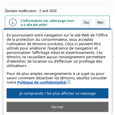
Dernière modification : 2 avril 2024
L'information sur cette page vous
Oui
Non
a-t-elle été utile?
En poursuivant votre navigation sur le site Web de l’Office
L'information présentée dans cette page a été vulgarisée pour en
de la protection du consommateur, vous acceptez
favoriser la compréhension. Elle ne remplace pas les textes des lois
l’utilisation de témoins (cookies). Ceux-ci peuvent être
et des règlements.
utilisés pour améliorer l’expérience de navigation et
personnaliser l’affichage d’avis et d’avertissements. Ces
témoins ne recueillent aucun renseignement permettant
d’identifier, de localiser ou d’effectuer un profilage des
utilisateurs.
Pour de plus amples renseignements à ce sujet ou pour
savoir comment désactiver les témoins, veuillez consulter
Cet hyperlien s’ouvrira d
notre
Politique de confidentialité
.
Je comprends / Ne plus afficher ce message
© Gouvernement du Québec, 2013-2025
Fermer