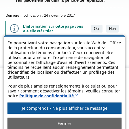
remplacement pendant la période de réparation.
Dernière modification : 24 novembre 2017
L'information sur cette page vous
Oui
Non
a-t-elle été utile?
En poursuivant votre navigation sur le site Web de l’Office
L'information présentée dans cette page a été vulgarisée pour en
de la protection du consommateur, vous acceptez
favoriser la compréhension. Elle ne remplace pas les textes des lois
l’utilisation de témoins (cookies). Ceux-ci peuvent être
et des règlements.
utilisés pour améliorer l’expérience de navigation et
personnaliser l’affichage d’avis et d’avertissements. Ces
témoins ne recueillent aucun renseignement permettant
d’identifier, de localiser ou d’effectuer un profilage des
utilisateurs.
Pour de plus amples renseignements à ce sujet ou pour
savoir comment désactiver les témoins, veuillez consulter
Cet hyperlien s’ouvrira d
notre
Politique de confidentialité
.
Je comprends / Ne plus afficher ce message
© Gouvernement du Québec, 2013-2025
Fermer