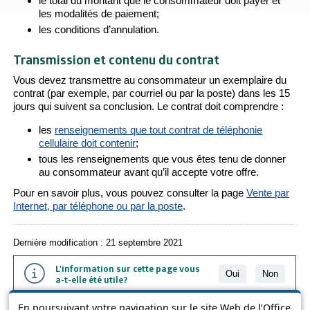
le total du montant que le consommateur doit payer et
les modalités de paiement;
les conditions d’annulation.
Transmission et contenu du contrat
Vous devez transmettre au consommateur un exemplaire du
contrat (par exemple, par courriel ou par la poste) dans les 15
jours qui suivent sa conclusion. Le contrat doit comprendre :
les
renseignements que tout contrat de téléphonie
cellulaire doit contenir
;
tous les renseignements que vous êtes tenu de donner
au consommateur avant qu’il accepte votre offre.
Pour en savoir plus, vous pouvez consulter la page
Vente par
Internet, par téléphone ou par la poste
.
Dernière modification : 21 septembre 2021
L'information sur cette page vous
Oui
Non
a-t-elle été utile?
En poursuivant votre navigation sur le site Web de l’Office
L'information présentée dans cette page a été vulgarisée pour en