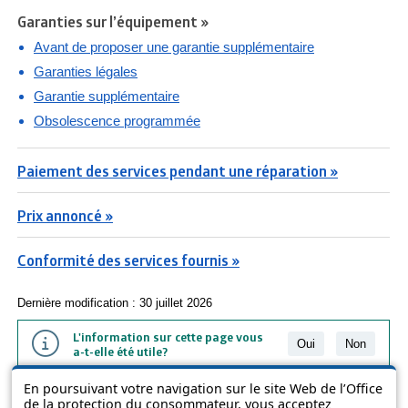
Garanties sur l’équipement »
Avant de proposer une garantie supplémentaire
Garanties légales
Garantie supplémentaire
Obsolescence programmée
Paiement des services pendant une réparation »
Prix annoncé »
Conformité des services fournis »
Dernière modification : 30 juillet 2026
L'information sur cette page vous
Oui
Non
a-t-elle été utile?
En poursuivant votre navigation sur le site Web de l’Office
L'information présentée dans cette page a été vulgarisée pour en
de la protection du consommateur, vous acceptez
favoriser la compréhension. Elle ne remplace pas les textes des lois