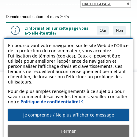
HAUT DE LA PAGE
Dernière modification : 4 mars 2025
L'information sur cette page vous
Oui
Non
a-t-elle été utile?
En poursuivant votre navigation sur le site Web de l’Office
L'information présentée dans cette page a été vulgarisée pour en
de la protection du consommateur, vous acceptez
favoriser la compréhension. Elle ne remplace pas les textes des lois
l’utilisation de témoins (cookies). Ceux-ci peuvent être
et des règlements.
utilisés pour améliorer l’expérience de navigation et
personnaliser l’affichage d’avis et d’avertissements. Ces
témoins ne recueillent aucun renseignement permettant
d’identifier, de localiser ou d’effectuer un profilage des
utilisateurs.
Pour de plus amples renseignements à ce sujet ou pour
savoir comment désactiver les témoins, veuillez consulter
Cet hyperlien s’ouvrira d
notre
Politique de confidentialité
.
Je comprends / Ne plus afficher ce message
© Gouvernement du Québec, 2013-2025
Fermer