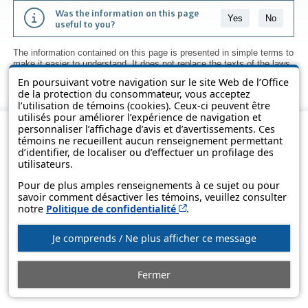
Was the information on this page
Yes
No
useful to you?
The information contained on this page is presented in simple terms to
make it easier to understand. It does not replace the texts of the laws
and regulations.
En poursuivant votre navigation sur le site Web de l’Office
de la protection du consommateur, vous acceptez
l’utilisation de témoins (cookies). Ceux-ci peuvent être
utilisés pour améliorer l’expérience de navigation et
personnaliser l’affichage d’avis et d’avertissements. Ces
témoins ne recueillent aucun renseignement permettant
d’identifier, de localiser ou d’effectuer un profilage des
utilisateurs.
Pour de plus amples renseignements à ce sujet ou pour
savoir comment désactiver les témoins, veuillez consulter
Cet hyperlien s’ouvrira d
notre
Politique de confidentialité
.
© Government of Québec, 2013-2025
Je comprends / Ne plus afficher ce message
Fermer