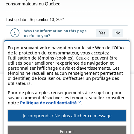
consommateurs du Québec.
Last update : September 10, 2024
Was the information on this page
Yes
No
useful to you?
En poursuivant votre navigation sur le site Web de l’Office
The information contained on this page is presented in simple terms to
de la protection du consommateur, vous acceptez
make it easier to understand. It does not replace the texts of the laws
l’utilisation de témoins (cookies). Ceux-ci peuvent être
and regulations.
utilisés pour améliorer l’expérience de navigation et
personnaliser l’affichage d’avis et d’avertissements. Ces
témoins ne recueillent aucun renseignement permettant
d’identifier, de localiser ou d’effectuer un profilage des
utilisateurs.
Pour de plus amples renseignements à ce sujet ou pour
savoir comment désactiver les témoins, veuillez consulter
Cet hyperlien s’ouvrira d
notre
Politique de confidentialité
.
Je comprends / Ne plus afficher ce message
© Government of Québec, 2013-2025
Fermer