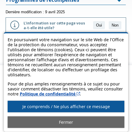
Dernière modification : 9 avril 2025
L'information sur cette page vous
Oui
Non
a-t-elle été utile?
En poursuivant votre navigation sur le site Web de l’Office
L'information présentée dans cette page a été vulgarisée pour en
de la protection du consommateur, vous acceptez
favoriser la compréhension. Elle ne remplace pas les textes des lois
l’utilisation de témoins (cookies). Ceux-ci peuvent être
et des règlements.
utilisés pour améliorer l’expérience de navigation et
personnaliser l’affichage d’avis et d’avertissements. Ces
témoins ne recueillent aucun renseignement permettant
d’identifier, de localiser ou d’effectuer un profilage des
utilisateurs.
Pour de plus amples renseignements à ce sujet ou pour
savoir comment désactiver les témoins, veuillez consulter
Cet hyperlien s’ouvrira d
notre
Politique de confidentialité
.
Je comprends / Ne plus afficher ce message
© Gouvernement du Québec, 2013-2025
Fermer