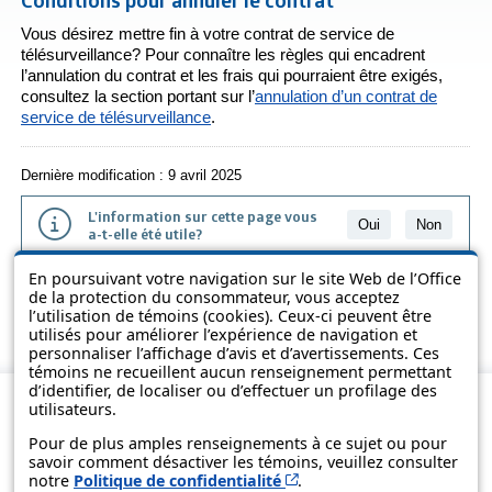
Conditions pour annuler le contrat
Vous désirez mettre fin à votre contrat de service de
télésurveillance? Pour connaître les règles qui encadrent
l’annulation du contrat et les frais qui pourraient être exigés,
consultez la section portant sur l’
annulation d’un contrat de
service de télésurveillance
.
Dernière modification : 9 avril 2025
L'information sur cette page vous
Oui
Non
a-t-elle été utile?
En poursuivant votre navigation sur le site Web de l’Office
L'information présentée dans cette page a été vulgarisée pour en
de la protection du consommateur, vous acceptez
favoriser la compréhension. Elle ne remplace pas les textes des lois
l’utilisation de témoins (cookies). Ceux-ci peuvent être
et des règlements.
utilisés pour améliorer l’expérience de navigation et
personnaliser l’affichage d’avis et d’avertissements. Ces
témoins ne recueillent aucun renseignement permettant
d’identifier, de localiser ou d’effectuer un profilage des
utilisateurs.
Pour de plus amples renseignements à ce sujet ou pour
savoir comment désactiver les témoins, veuillez consulter
Cet hyperlien s’ouvrira d
notre
Politique de confidentialité
.