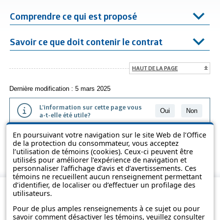
Comprendre ce qui est proposé
Savoir ce que doit contenir le contrat
HAUT DE LA PAGE
Dernière modification : 5 mars 2025
L'information sur cette page vous
Oui
Non
a-t-elle été utile?
En poursuivant votre navigation sur le site Web de l’Office
L'information présentée dans cette page a été vulgarisée pour en
de la protection du consommateur, vous acceptez
favoriser la compréhension. Elle ne remplace pas les textes des lois
l’utilisation de témoins (cookies). Ceux-ci peuvent être
et des règlements.
utilisés pour améliorer l’expérience de navigation et
personnaliser l’affichage d’avis et d’avertissements. Ces
témoins ne recueillent aucun renseignement permettant
d’identifier, de localiser ou d’effectuer un profilage des
utilisateurs.
Pour de plus amples renseignements à ce sujet ou pour
savoir comment désactiver les témoins, veuillez consulter