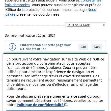
supérieurs à ce qu’il peut exiger? Vous pouvez
contester les
frais demandés
. Vous pouvez aussi porter plainte auprès de
l’Office de la protection du consommateur. La page
Nous
joindre
présente nos coordonnées.
HAUT DE LA PAGE
Dernière modification : 10 juin 2024
L'information sur cette page vous
Oui
Non
a-t-elle été utile?
En poursuivant votre navigation sur le site Web de l’Office
L'information présentée dans cette page a été vulgarisée pour en
de la protection du consommateur, vous acceptez
favoriser la compréhension. Elle ne remplace pas les textes des lois
l’utilisation de témoins (cookies). Ceux-ci peuvent être
et des règlements.
utilisés pour améliorer l’expérience de navigation et
personnaliser l’affichage d’avis et d’avertissements. Ces
témoins ne recueillent aucun renseignement permettant
d’identifier, de localiser ou d’effectuer un profilage des
utilisateurs.
Pour de plus amples renseignements à ce sujet ou pour
savoir comment désactiver les témoins, veuillez consulter
Cet hyperlien s’ouvrira d
notre
Politique de confidentialité
.