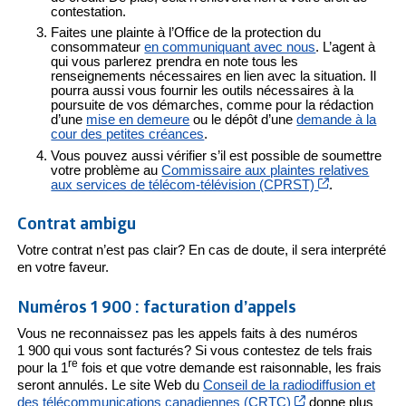
contestation.
Faites une plainte à l’Office de la protection du
consommateur
en communiquant avec nous
. L’agent à
qui vous parlerez prendra en note tous les
renseignements nécessaires en lien avec la situation. Il
pourra aussi vous fournir les outils nécessaires à la
poursuite de vos démarches, comme pour la rédaction
d’une
mise en demeure
ou le dépôt d’une
demande à la
cour des petites créances
.
Vous pouvez aussi vérifier s’il est possible de soumettre
votre problème au
Commissaire aux plaintes relatives
Cet hyperlien
aux services de télécom-télévision (CPRST)
.
Contrat ambigu
Votre contrat n’est pas clair? En cas de doute, il sera interprété
en votre faveur.
Numéros 1 900 : facturation d’appels
Vous ne reconnaissez pas les appels faits à des numéros
1 900 qui vous sont facturés? Si vous contestez de tels frais
re
pour la 1
fois et que votre demande est raisonnable, les frais
seront annulés. Le site Web du
Conseil de la radiodiffusion et
Cet hyperlien s’o
des télécommunications canadiennes (CRTC)
donne plus