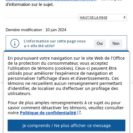
d’information sur le sujet.
HAUT DE LA PAGE
Dernière modification : 10 juin 2024
L'information sur cette page vous
Oui
Non
a-t-elle été utile?
En poursuivant votre navigation sur le site Web de l’Office
L'information présentée dans cette page a été vulgarisée pour en
de la protection du consommateur, vous acceptez
favoriser la compréhension. Elle ne remplace pas les textes des lois
l’utilisation de témoins (cookies). Ceux-ci peuvent être
et des règlements.
utilisés pour améliorer l’expérience de navigation et
personnaliser l’affichage d’avis et d’avertissements. Ces
témoins ne recueillent aucun renseignement permettant
d’identifier, de localiser ou d’effectuer un profilage des
utilisateurs.
Pour de plus amples renseignements à ce sujet ou pour
savoir comment désactiver les témoins, veuillez consulter
Cet hyperlien s’ouvrira d
notre
Politique de confidentialité
.
Je comprends / Ne plus afficher ce message