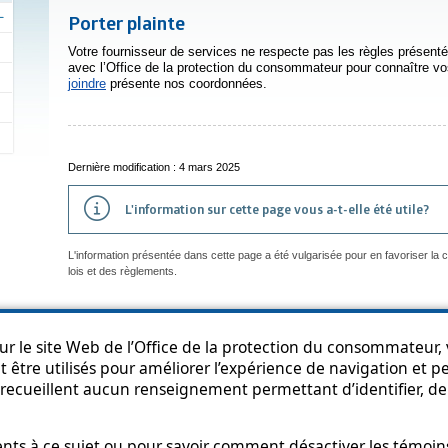
Porter plainte
Votre fournisseur de services ne respecte pas les règles prése
avec l’Office de la protection du consommateur pour connaître vo
joindre
présente nos coordonnées.
Dernière modification : 4 mars 2025
L'information sur cette page vous a-t-elle été utile?
L'information présentée dans cette page a été vulgarisée pour en favoriser la
lois et des règlements.
r le site Web de l’Office de la protection du consommateur, v
an du site
Accessibilité
Politique de confidentialité
Diffusion de l'informat
 être utilisés pour améliorer l’expérience de navigation et per
recueillent aucun renseignement permettant d’identifier, de 
s à ce sujet ou pour savoir comment désactiver les témoins,