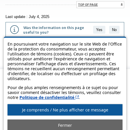
TOP OF PAGE
Last update : July 4, 2025
Was the information on this page
Yes
No
useful to you?
En poursuivant votre navigation sur le site Web de l’Office
The information contained on this page is presented in simple terms to
de la protection du consommateur, vous acceptez
make it easier to understand. It does not replace the texts of the laws
l’utilisation de témoins (cookies). Ceux-ci peuvent être
and regulations.
utilisés pour améliorer l’expérience de navigation et
personnaliser l’affichage d’avis et d’avertissements. Ces
témoins ne recueillent aucun renseignement permettant
d’identifier, de localiser ou d’effectuer un profilage des
utilisateurs.
Pour de plus amples renseignements à ce sujet ou pour
savoir comment désactiver les témoins, veuillez consulter
Cet hyperlien s’ouvrira d
notre
Politique de confidentialité
.
Je comprends / Ne plus afficher ce message
© Government of Québec, 2013-2025
Fermer