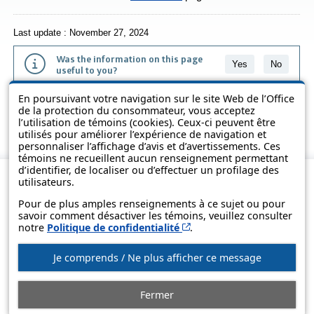
Last update : November 27, 2024
Was the information on this page
Yes
No
useful to you?
En poursuivant votre navigation sur le site Web de l’Office
The information contained on this page is presented in simple terms to
de la protection du consommateur, vous acceptez
make it easier to understand. It does not replace the texts of the laws
l’utilisation de témoins (cookies). Ceux-ci peuvent être
and regulations.
utilisés pour améliorer l’expérience de navigation et
personnaliser l’affichage d’avis et d’avertissements. Ces
témoins ne recueillent aucun renseignement permettant
d’identifier, de localiser ou d’effectuer un profilage des
utilisateurs.
Pour de plus amples renseignements à ce sujet ou pour
savoir comment désactiver les témoins, veuillez consulter
Cet hyperlien s’ouvrira d
notre
Politique de confidentialité
.
Je comprends / Ne plus afficher ce message
© Government of Québec, 2013-2025
Fermer