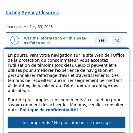
Dating Agency Closure »
Last update : July 30, 2026
Was the information on this page
Yes
No
useful to you?
En poursuivant votre navigation sur le site Web de l’Office
The information contained on this page is presented in simple terms to
de la protection du consommateur, vous acceptez
make it easier to understand. It does not replace the texts of the laws
l’utilisation de témoins (cookies). Ceux-ci peuvent être
and regulations.
utilisés pour améliorer l’expérience de navigation et
personnaliser l’affichage d’avis et d’avertissements. Ces
témoins ne recueillent aucun renseignement permettant
d’identifier, de localiser ou d’effectuer un profilage des
utilisateurs.
Pour de plus amples renseignements à ce sujet ou pour
savoir comment désactiver les témoins, veuillez consulter
Cet hyperlien s’ouvrira d
notre
Politique de confidentialité
.
Je comprends / Ne plus afficher ce message