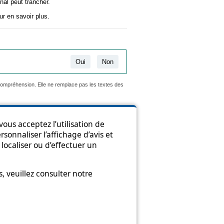
nal peut trancher.
r en savoir plus.
Oui
Non
 compréhension. Elle ne remplace pas les textes des
ous acceptez l’utilisation de
sonnaliser l’affichage d’avis et
ion
localiser ou d’effectuer un
 veuillez consulter notre