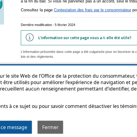
à la fin du bail. Si vous ne parvenez pas à un accord, seul le tribu
Consultez la page
Contestation des frais par le consommateur
pou
Dernière modification : 5 février 2024
L'information sur cette page vous a-t-elle été utile?
L'information présentée dans cette page a été vulgarisée pour en favoriser la
lois et des règlements.
r le site Web de l’Office de la protection du consommateur, v
 être utilisés pour améliorer l’expérience de navigation et per
an du site
Accessibilité
Politique de confidentialité
Diffusion de l'informat
recueillent aucun renseignement permettant d’identifier, de 
s à ce sujet ou pour savoir comment désactiver les témoins,
t hyperlien s’ouvrira dans une nouvelle fenêtre
r ce message
Fermer
© Gouvernement du Québec, 2013-2025