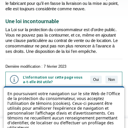
le fabricant pour qu’il en fasse la livraison ou la mise au point,
elle est toujours considérée comme neuve.
Une loi incontournable
La Loi sur la protection du consommateur est d’ordre public.
Vous ne pouvez pas la contourner, et ce, même en ajoutant
une clause particulière au contrat de vente ou de location. Le
consommateur ne peut pas non plus renoncer à l’avance à
ses droits. Une disposition de la loi l’en empêche.
Dernière modification : 7 février 2023
L'information sur cette page vous
Oui
Non
a-t-elle été utile?
En poursuivant votre navigation sur le site Web de l’Office
L'information présentée dans cette page a été vulgarisée pour en
de la protection du consommateur, vous acceptez
favoriser la compréhension. Elle ne remplace pas les textes des lois
l’utilisation de témoins (cookies). Ceux-ci peuvent être
et des règlements.
utilisés pour améliorer l’expérience de navigation et
personnaliser l’affichage d’avis et d’avertissements. Ces
témoins ne recueillent aucun renseignement permettant
d’identifier, de localiser ou d’effectuer un profilage des
utilisateurs.