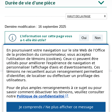
Durée de vie d'une pièce
HAUT DE LA PAGE
Dernière modification : 16 septembre 2025
L'information sur cette page vous
Oui
Non
a-t-elle été utile?
En poursuivant votre navigation sur le site Web de l’Office
L'information présentée dans cette page a été vulgarisée pour en
de la protection du consommateur, vous acceptez
favoriser la compréhension. Elle ne remplace pas les textes des lois
l’utilisation de témoins (cookies). Ceux-ci peuvent être
et des règlements.
utilisés pour améliorer l’expérience de navigation et
personnaliser l’affichage d’avis et d’avertissements. Ces
témoins ne recueillent aucun renseignement permettant
d’identifier, de localiser ou d’effectuer un profilage des
utilisateurs.
Pour de plus amples renseignements à ce sujet ou pour
savoir comment désactiver les témoins, veuillez consulter
Cet hyperlien s’ouvrira d
notre
Politique de confidentialité
.
Je comprends / Ne plus afficher ce message