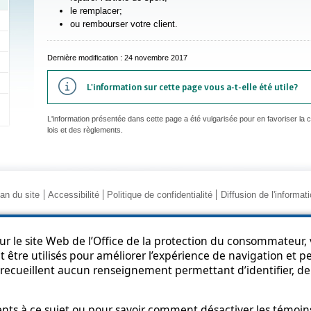
le remplacer;
ou rembourser votre client.
Dernière modification : 24 novembre 2017
L'information sur cette page vous a-t-elle été utile?
L'information présentée dans cette page a été vulgarisée pour en favoriser la
lois et des règlements.
an du site
Accessibilité
Politique de confidentialité
Diffusion de l'informat
r le site Web de l’Office de la protection du consommateur, v
 être utilisés pour améliorer l’expérience de navigation et per
recueillent aucun renseignement permettant d’identifier, de 
© Gouvernement du Québec, 2013-2025
s à ce sujet ou pour savoir comment désactiver les témoins,