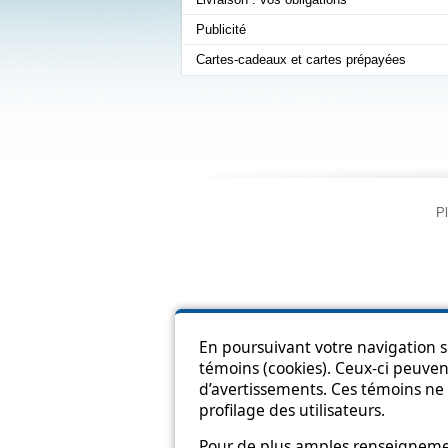
Publicité
Cartes-cadeaux et cartes prépayées
Pl
En poursuivant votre navigation su
témoins (cookies). Ceux-ci peuvent
d’avertissements. Ces témoins ne 
profilage des utilisateurs.
Pour de plus amples renseignement