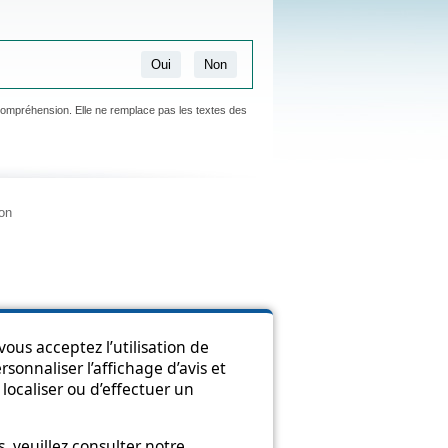
Oui
Non
 compréhension. Elle ne remplace pas les textes des
ion
ous acceptez l’utilisation de
sonnaliser l’affichage d’avis et
localiser ou d’effectuer un
 veuillez consulter notre