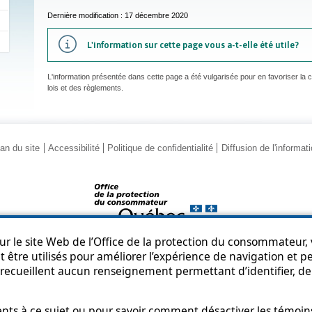
Dernière modification : 17 décembre 2020
L'information sur cette page vous a-t-elle été utile?
L'information présentée dans cette page a été vulgarisée pour en favoriser la
lois et des règlements.
an du site
Accessibilité
Politique de confidentialité
Diffusion de l'informat
r le site Web de l’Office de la protection du consommateur, v
© Gouvernement du Québec, 2013-2025
 être utilisés pour améliorer l’expérience de navigation et per
recueillent aucun renseignement permettant d’identifier, de 
s à ce sujet ou pour savoir comment désactiver les témoins,