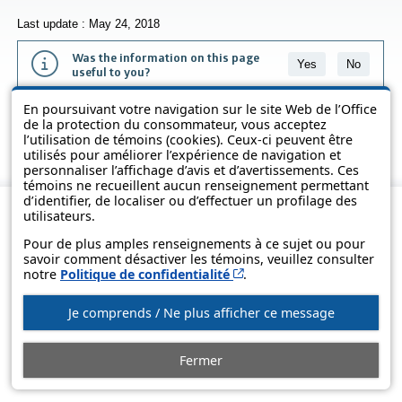
Last update : May 24, 2018
Was the information on this page
Yes
No
useful to you?
En poursuivant votre navigation sur le site Web de l’Office
The information contained on this page is presented in simple terms to
de la protection du consommateur, vous acceptez
make it easier to understand. It does not replace the texts of the laws
l’utilisation de témoins (cookies). Ceux-ci peuvent être
and regulations.
utilisés pour améliorer l’expérience de navigation et
personnaliser l’affichage d’avis et d’avertissements. Ces
témoins ne recueillent aucun renseignement permettant
d’identifier, de localiser ou d’effectuer un profilage des
utilisateurs.
Pour de plus amples renseignements à ce sujet ou pour
savoir comment désactiver les témoins, veuillez consulter
Cet hyperlien s’ouvrira d
notre
Politique de confidentialité
.
Je comprends / Ne plus afficher ce message
© Government of Québec, 2013-2025
Fermer