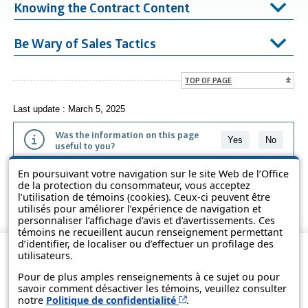
Knowing the Contract Content
Be Wary of Sales Tactics
TOP OF PAGE
Last update : March 5, 2025
Was the information on this page
Yes
No
useful to you?
En poursuivant votre navigation sur le site Web de l’Office
The information contained on this page is presented in simple terms to
de la protection du consommateur, vous acceptez
make it easier to understand. It does not replace the texts of the laws
l’utilisation de témoins (cookies). Ceux-ci peuvent être
and regulations.
utilisés pour améliorer l’expérience de navigation et
personnaliser l’affichage d’avis et d’avertissements. Ces
témoins ne recueillent aucun renseignement permettant
d’identifier, de localiser ou d’effectuer un profilage des
utilisateurs.
Pour de plus amples renseignements à ce sujet ou pour
savoir comment désactiver les témoins, veuillez consulter
Cet hyperlien s’ouvrira d
notre
Politique de confidentialité
.