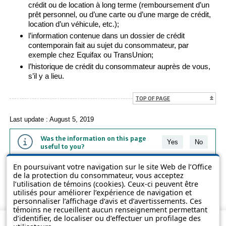
crédit ou de location à long terme (remboursement d’un
prêt personnel, ou d’une carte ou d’une marge de crédit,
location d’un véhicule, etc.);
l’information contenue dans un dossier de crédit
contemporain fait au sujet du consommateur, par
exemple chez Equifax ou TransUnion;
l’historique de crédit du consommateur auprès de vous,
s’il y a lieu.
TOP OF PAGE
Last update : August 5, 2019
Was the information on this page
Yes
No
useful to you?
En poursuivant votre navigation sur le site Web de l’Office
The information contained on this page is presented in simple terms to
de la protection du consommateur, vous acceptez
make it easier to understand. It does not replace the texts of the laws
l’utilisation de témoins (cookies). Ceux-ci peuvent être
and regulations.
utilisés pour améliorer l’expérience de navigation et
personnaliser l’affichage d’avis et d’avertissements. Ces
témoins ne recueillent aucun renseignement permettant
d’identifier, de localiser ou d’effectuer un profilage des