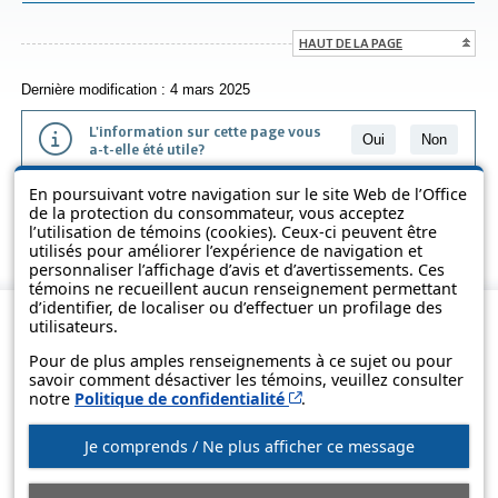
HAUT DE LA PAGE
Dernière modification : 4 mars 2025
L'information sur cette page vous
Oui
Non
a-t-elle été utile?
En poursuivant votre navigation sur le site Web de l’Office
L'information présentée dans cette page a été vulgarisée pour en
de la protection du consommateur, vous acceptez
favoriser la compréhension. Elle ne remplace pas les textes des lois
l’utilisation de témoins (cookies). Ceux-ci peuvent être
et des règlements.
utilisés pour améliorer l’expérience de navigation et
personnaliser l’affichage d’avis et d’avertissements. Ces
témoins ne recueillent aucun renseignement permettant
d’identifier, de localiser ou d’effectuer un profilage des
utilisateurs.
Pour de plus amples renseignements à ce sujet ou pour
savoir comment désactiver les témoins, veuillez consulter
Cet hyperlien s’ouvrira d
notre
Politique de confidentialité
.
Je comprends / Ne plus afficher ce message
© Gouvernement du Québec, 2013-2025