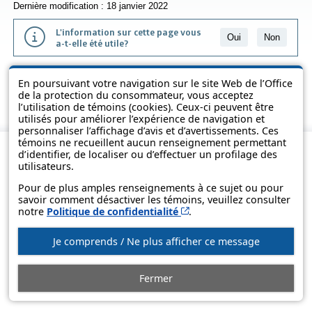
Dernière modification : 18 janvier 2022
L'information sur cette page vous
Oui
Non
a-t-elle été utile?
L'information présentée dans cette page a été vulgarisée pour en
En poursuivant votre navigation sur le site Web de l’Office
favoriser la compréhension. Elle ne remplace pas les textes des lois
de la protection du consommateur, vous acceptez
et des règlements.
l’utilisation de témoins (cookies). Ceux-ci peuvent être
utilisés pour améliorer l’expérience de navigation et
personnaliser l’affichage d’avis et d’avertissements. Ces
témoins ne recueillent aucun renseignement permettant
d’identifier, de localiser ou d’effectuer un profilage des
utilisateurs.
Pour de plus amples renseignements à ce sujet ou pour
savoir comment désactiver les témoins, veuillez consulter
Cet hyperlien s’ouvrira d
notre
Politique de confidentialité
.
Je comprends / Ne plus afficher ce message
© Gouvernement du Québec, 2013-2025
Fermer