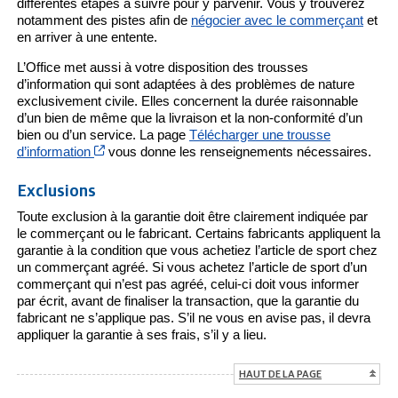
différentes étapes à suivre pour y parvenir. Vous y trouverez
notamment des pistes afin de
négocier avec le commerçant
et
en arriver à une entente.
L’Office met aussi à votre disposition des trousses
d’information qui sont adaptées à des problèmes de nature
exclusivement civile. Elles concernent la durée raisonnable
d’un bien de même que la livraison et la non-conformité d’un
bien ou d’un service. La page
Télécharger une trousse
Cet hyperlien s’ouvrira dans une nouvelle fenêtre
d’information
vous donne les renseignements nécessaires.
Exclusions
Toute exclusion à la garantie doit être clairement indiquée par
le commerçant ou le fabricant. Certains fabricants appliquent la
garantie à la condition que vous achetiez l’article de sport chez
un commerçant agréé. Si vous achetez l’article de sport d’un
commerçant qui n’est pas agréé, celui-ci doit vous informer
par écrit, avant de finaliser la transaction, que la garantie du
fabricant ne s’applique pas. S’il ne vous en avise pas, il devra
appliquer la garantie à ses frais, s’il y a lieu.
HAUT DE LA PAGE