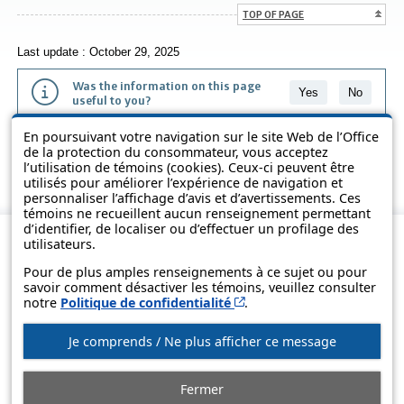
TOP OF PAGE
Last update : October 29, 2025
Was the information on this page
Yes
No
useful to you?
En poursuivant votre navigation sur le site Web de l’Office
The information contained on this page is presented in simple terms to
de la protection du consommateur, vous acceptez
make it easier to understand. It does not replace the texts of the laws
l’utilisation de témoins (cookies). Ceux-ci peuvent être
and regulations.
utilisés pour améliorer l’expérience de navigation et
personnaliser l’affichage d’avis et d’avertissements. Ces
témoins ne recueillent aucun renseignement permettant
d’identifier, de localiser ou d’effectuer un profilage des
utilisateurs.
Pour de plus amples renseignements à ce sujet ou pour
savoir comment désactiver les témoins, veuillez consulter
Cet hyperlien s’ouvrira d
notre
Politique de confidentialité
.
Je comprends / Ne plus afficher ce message
© Government of Québec, 2013-2025
Fermer