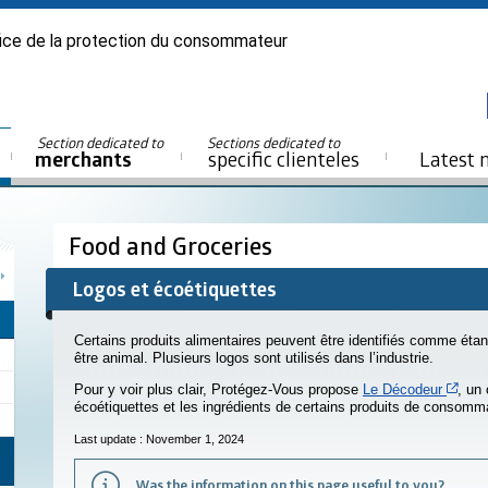
ice de la protection du consommateur
Section dedicated to
Sections dedicated to
merchants
specific clienteles
Latest 
Food and Groceries
Logos et écoétiquettes
Certains produits alimentaires peuvent être identifiés comme étan
être animal. Plusieurs logos sont utilisés dans l’industrie.
Cet h
Pour y voir plus clair, Protégez-Vous propose
Le Décodeur
, un 
écoétiquettes et les ingrédients de certains produits de consomm
Last update : November 1, 2024
Was the information on this page useful to you?