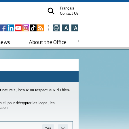
Français
Contact Us
news
About the Office
t naturels, locaux ou respectueux du bien-
yperlien s’ouvrira dans une nouvelle fenêtre
outil pour décrypter les logos, les
ation.
Yes
No