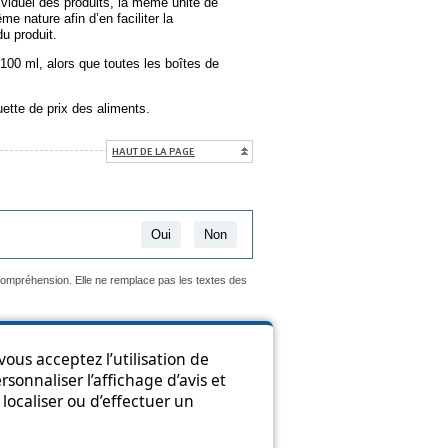
ividuel des produits, la même unité de
e nature afin d’en faciliter la
du produit.
 100 ml, alors que toutes les boîtes de
uette de prix des aliments.
HAUT DE LA PAGE
Oui
Non
 compréhension. Elle ne remplace pas les textes des
ous acceptez l’utilisation de
sonnaliser l’affichage d’avis et
ion
localiser ou d’effectuer un