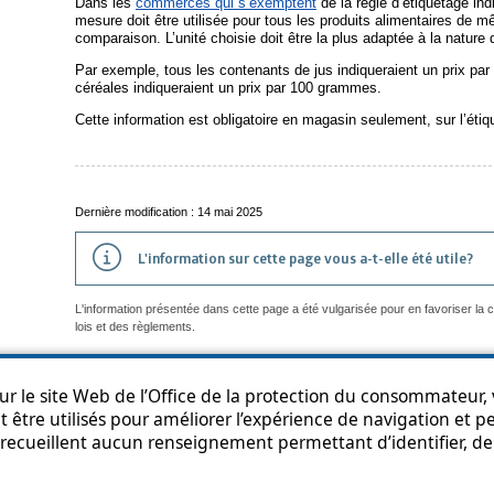
Dans les
commerces qui s’exemptent
de la règle d’étiquetage ind
mesure doit être utilisée pour tous les produits alimentaires de mêm
comparaison. L’unité choisie doit être la plus adaptée à la nature 
Par exemple, tous les contenants de jus indiqueraient un prix par
céréales indiqueraient un prix par 100 grammes.
Cette information est obligatoire en magasin seulement, sur l’étiq
Dernière modification : 14 mai 2025
L'information sur cette page vous a-t-elle été utile?
L'information présentée dans cette page a été vulgarisée pour en favoriser la
lois et des règlements.
r le site Web de l’Office de la protection du consommateur, v
 être utilisés pour améliorer l’expérience de navigation et per
an du site
Accessibilité
Politique de confidentialité
Diffusion de l'informat
recueillent aucun renseignement permettant d’identifier, de 